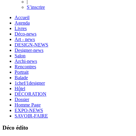
|
S’inscrire
Accueil
Agenda
Livres
Déco-news
Art - news
DESIGN-NEWS
Designer-news
Salon
Archi-news
Rencontres
Portrait
Balade
1chef/1designer
Hôtel
DÉCORATION
Dossier
Homme Page
EXPO-NEWS
SAVOIR-FAIRE
Déco édito