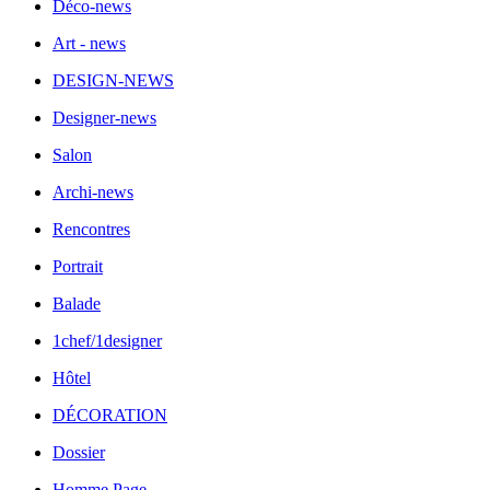
Déco-news
Art - news
DESIGN-NEWS
Designer-news
Salon
Archi-news
Rencontres
Portrait
Balade
1chef/1designer
Hôtel
DÉCORATION
Dossier
Homme Page